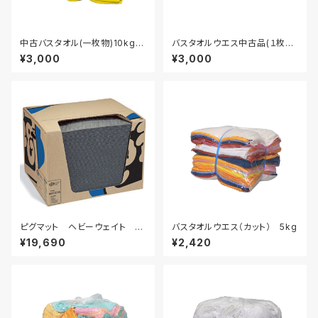
中古バスタオル(一枚物)10kgセ
バスタオルウエス中古品(１枚も
ット
の) 白 10ｋｇ
¥3,000
¥3,000
ピグマット ヘビーウェイト 5
バスタオルウエス（カット） 5kg
0枚入り
¥19,690
¥2,420