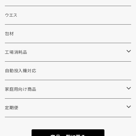
液体洗剤
カートリッジフィルター
販促品
施設用洗剤・シャンプー
ウエス
ウェット洗剤
ソープ
包装資材
シャボン玉せっけん
包材
布団・毛布用洗剤
加工剤
工場用品
消耗品
工場消耗品
重質汚れ洗剤
前処理剤
手袋
コインランドリー
手洗い洗剤
自動投入機対応
撥水剤
衣料リフォーム・修理
家庭用向け商品
各種助剤
その他
リンナイ
定期便
糊剤
ウエス
柔軟剤