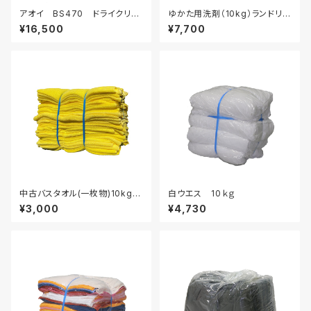
アオイ BS470 ドライクリー
ゆかた用洗剤（10kg）ランドリー
ニング用カートリッジフィルター
用液体洗剤
¥16,500
¥7,700
中古バスタオル(一枚物)10kgセ
白ウエス 10ｋｇ
ット
¥3,000
¥4,730