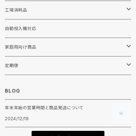
布団・毛布用洗剤
加工剤
工場用品
消耗品
工場消耗品
重質汚れ洗剤
前処理剤
手袋
コインランドリー
手洗い洗剤
自動投入機対応
撥水剤
衣料リフォーム・修理
家庭用向け商品
各種助剤
その他
リンナイ
定期便
糊剤
ウエス
BLOG
柔軟剤
年末年始の営業時間と商品発送について
加工剤
2024/12/19
前処理剤