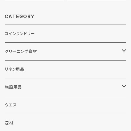
CATEGORY
コインランドリー
クリーニング資材
ランドリー洗剤関連
リネン用品
粉末洗剤
ドライクリーニング関連
施設用品
液体洗剤
カートリッジフィルター
販促品
施設用洗剤・シャンプー
ウエス
ウェット洗剤
ソープ
包装資材
シャボン玉せっけん
包材