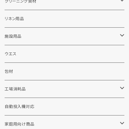
クリーニング資材
ランドリー洗剤関連
リネン用品
粉末洗剤
ドライクリーニング関連
施設用品
液体洗剤
カートリッジフィルター
販促品
施設用洗剤・シャンプー
ウエス
ウェット洗剤
ソープ
包装資材
シャボン玉せっけん
包材
布団・毛布用洗剤
加工剤
工場用品
消耗品
工場消耗品
重質汚れ洗剤
前処理剤
手袋
コインランドリー
手洗い洗剤
自動投入機対応
撥水剤
衣料リフォーム・修理
家庭用向け商品