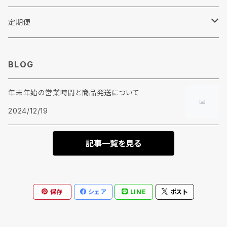
各種助剤
その他
リンナイ
定期便
糊剤
ウエス
BLOG
柔軟剤
年末年始の営業時間と商品発送について
加工剤
2024/12/19
前処理剤
記事一覧を見る
保存
シェア
LINE
ポスト