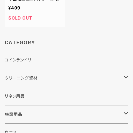
¥409
SOLD OUT
CATEGORY
コインランドリー
クリーニング資材
ランドリー洗剤関連
リネン用品
粉末洗剤
ドライクリーニング関連
施設用品
液体洗剤
カートリッジフィルター
販促品
施設用洗剤・シャンプー
ウエス