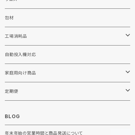
ウェット洗剤
ソープ
包装資材
シャボン玉せっけん
包材
布団・毛布用洗剤
加工剤
工場用品
消耗品
工場消耗品
重質汚れ洗剤
前処理剤
手袋
コインランドリー
手洗い洗剤
自動投入機対応
撥水剤
衣料リフォーム・修理
家庭用向け商品
各種助剤
その他
リンナイ
定期便
糊剤
ウエス
BLOG
柔軟剤
年末年始の営業時間と商品発送について
加工剤