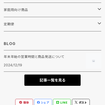
撥水剤
衣料リフォーム・修理
家庭用向け商品
各種助剤
その他
リンナイ
定期便
糊剤
ウエス
BLOG
柔軟剤
年末年始の営業時間と商品発送について
加工剤
2024/12/19
前処理剤
記事一覧を見る
保存
シェア
LINE
ポスト