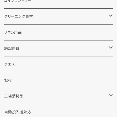
コインランドリー
クリーニング資材
ランドリー洗剤関連
リネン用品
粉末洗剤
ドライクリーニング関連
施設用品
液体洗剤
カートリッジフィルター
販促品
施設用洗剤・シャンプー
ウエス
ウェット洗剤
ソープ
包装資材
シャボン玉せっけん
包材
布団・毛布用洗剤
加工剤
工場用品
消耗品
工場消耗品
重質汚れ洗剤
前処理剤
手袋
コインランドリー
手洗い洗剤
自動投入機対応