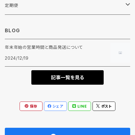
その他
リンナイ
定期便
糊剤
ウエス
BLOG
柔軟剤
年末年始の営業時間と商品発送について
加工剤
2024/12/19
前処理剤
記事一覧を見る
保存
シェア
LINE
ポスト