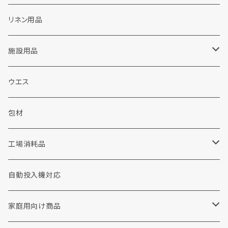
ランドリー洗剤関連
リネン用品
粉末洗剤
ドライクリーニング関連
施設用品
液体洗剤
カートリッジフィルター
販促品
施設用洗剤・シャンプー
ウエス
ウェット洗剤
ソープ
包装資材
シャボン玉せっけん
包材
布団・毛布用洗剤
加工剤
工場用品
消耗品
工場消耗品
重質汚れ洗剤
前処理剤
手袋
コインランドリー
手洗い洗剤
自動投入機対応
撥水剤
衣料リフォーム・修理
家庭用向け商品
各種助剤