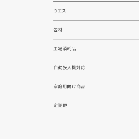
液体洗剤
カートリッジフィルター
販促品
施設用洗剤・シャンプー
ウエス
ウェット洗剤
ソープ
包装資材
シャボン玉せっけん
包材
布団・毛布用洗剤
加工剤
工場用品
消耗品
工場消耗品
重質汚れ洗剤
前処理剤
手袋
コインランドリー
手洗い洗剤
自動投入機対応
撥水剤
衣料リフォーム・修理
家庭用向け商品
各種助剤
その他
リンナイ
定期便
糊剤
ウエス
柔軟剤