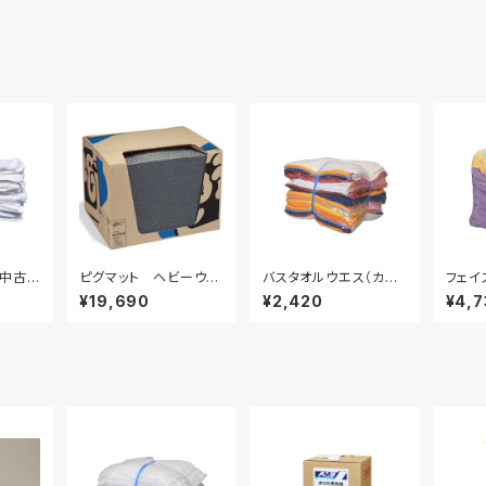
ス中古
ピグマット ヘビーウェ
バスタオルウエス（カッ
フェイ
 10ｋ
イト 50枚入り
ト） 5kg
ス 1
¥19,690
¥2,420
¥4,7