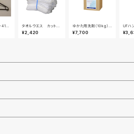
410
タオルウエス カットも
ゆかた用洗剤（10kg）ラ
UFハ
本入り
の 白 5kg
ンドリー用液体洗剤
¥2,420
¥7,700
¥3,6