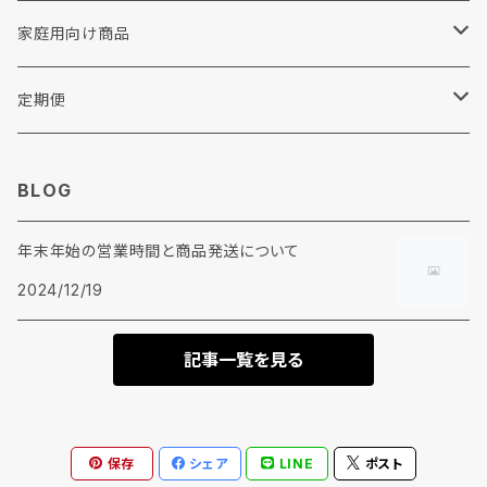
撥水剤
衣料リフォーム・修理
家庭用向け商品
各種助剤
その他
リンナイ
定期便
糊剤
ウエス
BLOG
柔軟剤
年末年始の営業時間と商品発送について
加工剤
2024/12/19
前処理剤
記事一覧を見る
保存
シェア
LINE
ポスト