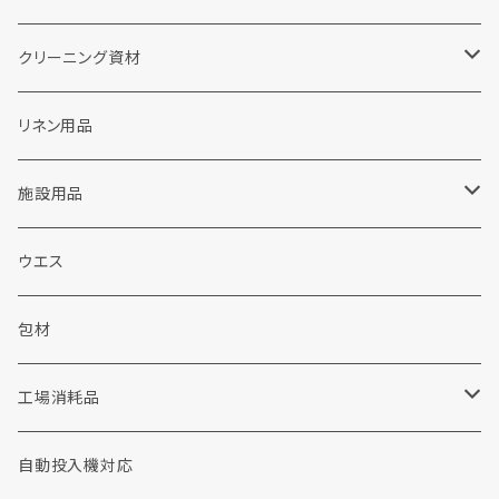
クリーニング資材
ランドリー洗剤関連
リネン用品
粉末洗剤
ドライクリーニング関連
施設用品
液体洗剤
カートリッジフィルター
販促品
施設用洗剤・シャンプー
ウエス
ウェット洗剤
ソープ
包装資材
シャボン玉せっけん
包材
布団・毛布用洗剤
加工剤
工場用品
消耗品
工場消耗品
重質汚れ洗剤
前処理剤
手袋
コインランドリー
手洗い洗剤
自動投入機対応