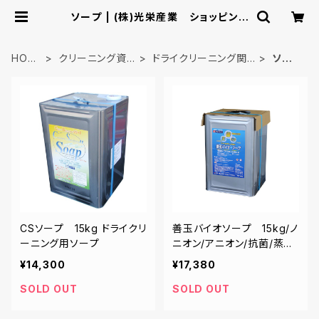
ソープ | (株)光栄産業 ショッピング
カタログ
HOM
クリーニング資
ドライクリーニング関
ソー
E
材
連
プ
CSソープ 15kg ドライクリ
善玉バイオソープ 15kg/ノ
ーニング用ソープ
ニオン/アニオン/抗菌/蒸留
対応
¥14,300
¥17,380
SOLD OUT
SOLD OUT