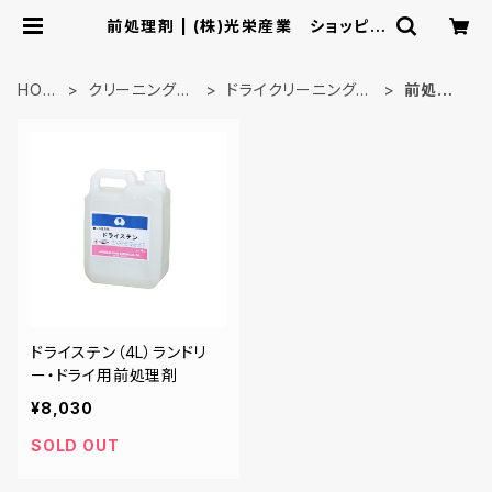
前処理剤 | (株)光栄産業 ショッピン
グカタログ
HOM
クリーニング資
ドライクリーニング関
前処理
E
材
連
剤
ドライステン（4L）ランドリ
ー・ドライ用前処理剤
¥8,030
SOLD OUT