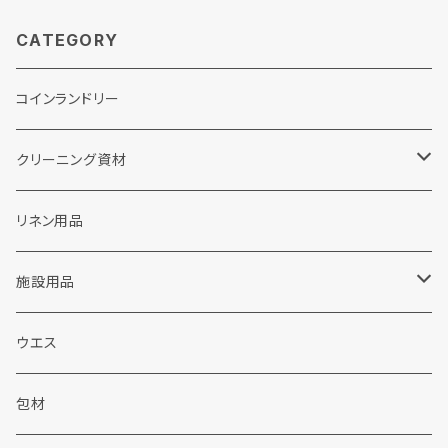
CATEGORY
コインランドリー
クリーニング資材
ランドリー洗剤関連
リネン用品
粉末洗剤
ドライクリーニング関連
施設用品
液体洗剤
カートリッジフィルター
販促品
施設用洗剤・シャンプー
ウエス
ウェット洗剤
ソープ
包装資材
シャボン玉せっけん
包材