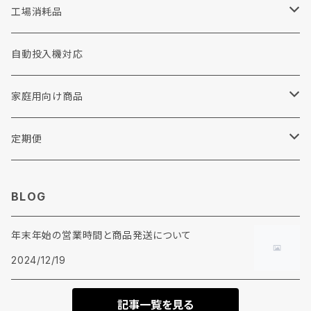
布団・毛布用洗剤
加工剤
工場用品
消耗品
工場消耗品
重質汚れ洗剤
前処理剤
手袋
コインランドリー
手洗い洗剤
自動投入機対応
撥水剤
衣料リフォーム・修理
家庭用向け商品
各種助剤
その他
リンナイ
定期便
糊剤
ウエス
BLOG
柔軟剤
年末年始の営業時間と商品発送について
加工剤
2024/12/19
前処理剤
記事一覧を見る