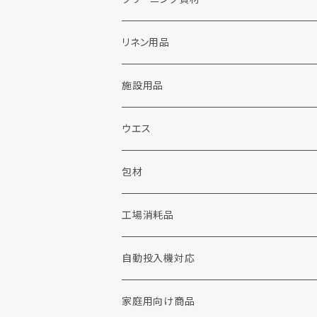
ランドリー洗剤関連
リネン用品
粉末洗剤
ドライクリーニング関連
施設用品
液体洗剤
カートリッジフィルター
販促品
施設用洗剤・シャンプー
ウエス
ウェット洗剤
ソープ
包装資材
シャボン玉せっけん
包材
布団・毛布用洗剤
加工剤
工場用品
消耗品
工場消耗品
重質汚れ洗剤
前処理剤
手袋
コインランドリー
手洗い洗剤
自動投入機対応
撥水剤
衣料リフォーム・修理
家庭用向け商品