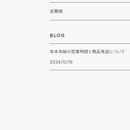
各種助剤
その他
リンナイ
定期便
糊剤
ウエス
BLOG
柔軟剤
年末年始の営業時間と商品発送について
加工剤
2024/12/19
前処理剤