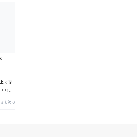
て
上げま
礼申し上
して、
続きを読む
いただき