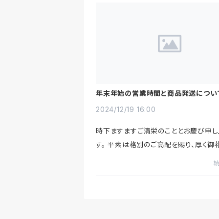
年末年始の営業時間と商品発送につい
2024/12/19 16:00
時下ますますご清栄のこととお慶び申し
す。 平素は格別のご高配を賜り、厚く御
げます。さて、年末年始の休業日につきま
誠に勝手ながら、下記のとおりとさせて
ます。皆様には大変ご迷...