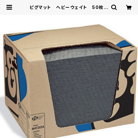
ピグマット ヘビーウェイト 50枚入
り | (株)光栄産業 ショッピングカタ
ログ