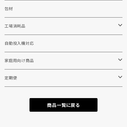
ウェット洗剤
ソープ
包装資材
シャボン玉せっけん
包材
布団・毛布用洗剤
加工剤
工場用品
消耗品
工場消耗品
重質汚れ洗剤
前処理剤
手袋
コインランドリー
手洗い洗剤
自動投入機対応
撥水剤
衣料リフォーム・修理
家庭用向け商品
各種助剤
その他
リンナイ
定期便
糊剤
ウエス
柔軟剤
商品一覧に戻る
加工剤