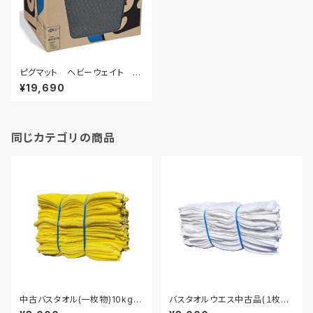
ピグマット ヘビーウェイト 5
0枚入り
¥19,690
同じカテゴリの商品
中古バスタオル(一枚物)10kgセ
バスタオルウエス中古品(１枚も
ット
の) 白 10ｋｇ