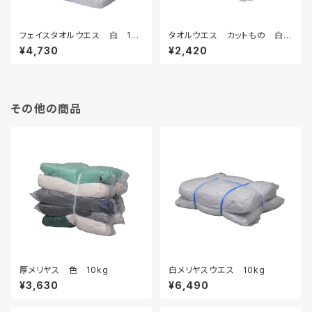
フェイスタオルウエス 白 10k
タオルウエス カットもの 白
g
5kg
¥4,730
¥2,420
その他の商品
厚メリヤス 色 10kg
白メリヤスウエス 10kg
¥3,630
¥6,490