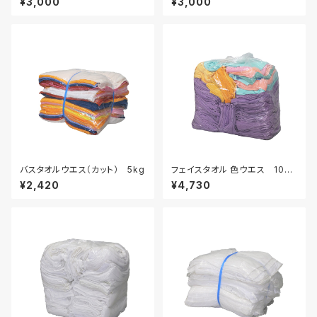
¥3,000
¥3,000
バスタオルウエス（カット） 5kg
フェイスタオル 色ウエス 10kg
袋入り
¥2,420
¥4,730